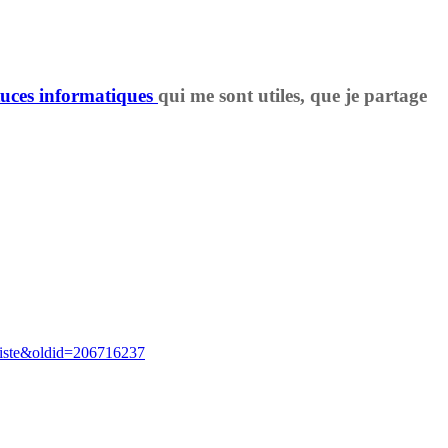
tuces informatiques
qui me sont utiles, que je partage
ibriste&oldid=206716237