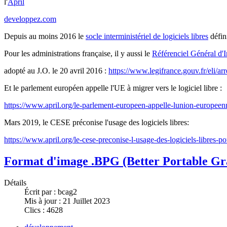
l'
April
developpez.com
Depuis au moins 2016 le
socle interministériel de logiciels libres
défini
Pour les administrations française, il y aussi le
Référenciel Général d'I
adopté au J.O. le 20 avril 2016 :
https://www.legifrance.gouv.fr/eli/
Et le parlement européen appelle l'UE à migrer vers le logiciel libre :
https://www.april.org/le-parlement-europeen-appelle-lunion-europeenne
Mars 2019, le CESE préconise l'usage des logiciels libres:
https://www.april.org/le-cese-preconise-l-usage-des-logiciels-libres-
Format d'image .BPG (Better Portable Gr
Détails
Écrit par :
bcag2
Mis à jour : 21 Juillet 2023
Clics : 4628