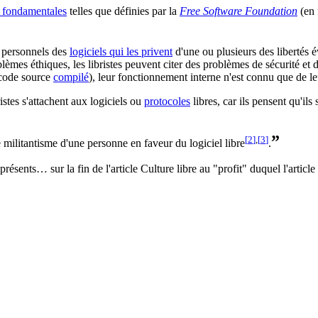
s fondamentales
telles que définies par la
Free Software Foundation
(en 
ls personnels des
logiciels qui les privent
d'une ou plusieurs des libertés 
blèmes éthiques
, les libristes peuvent citer des
problèmes de sécurité et 
(code source
compilé
), leur fonctionnement interne n'est connu que de le
istes s'attachent aux logiciels ou
protocoles
libres, car ils pensent qu'ils
”
[
2
]
,
[
3
]
e militantisme d'une personne en faveur du logiciel libre
.
sents… sur la fin de l'article Culture libre au "profit" duquel l'article 