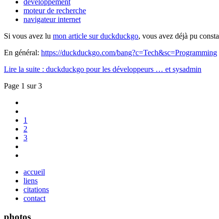
développement
moteur de recherche
navigateur internet
Si vous avez lu
mon article sur duckduckgo
, vous avez déjà pu consta
En général:
https://duckduckgo.com/bang?c=Tech&sc=Programming
Lire la suite : duckduckgo pour les développeurs … et sysadmin
Page 1 sur 3
1
2
3
accueil
liens
citations
contact
photos