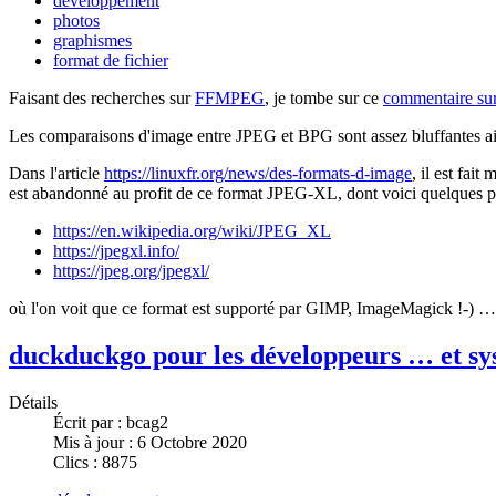
développement
photos
graphismes
format de fichier
Faisant des recherches sur
FFMPEG
, je tombe sur ce
commentaire s
Les comparaisons d'image entre JPEG et BPG sont assez bluffantes ai
Dans l'article
https://linuxfr.org/news/des-formats-d-image
, il est fait
est abandonné au profit de ce format JPEG-XL, dont voici quelques po
https://en.wikipedia.org/wiki/JPEG_XL
https://jpegxl.info/
https://jpeg.org/jpegxl/
où l'on voit que ce format est supporté par GIMP, ImageMagick !-) … 
duckduckgo pour les développeurs … et s
Détails
Écrit par :
bcag2
Mis à jour : 6 Octobre 2020
Clics : 8875