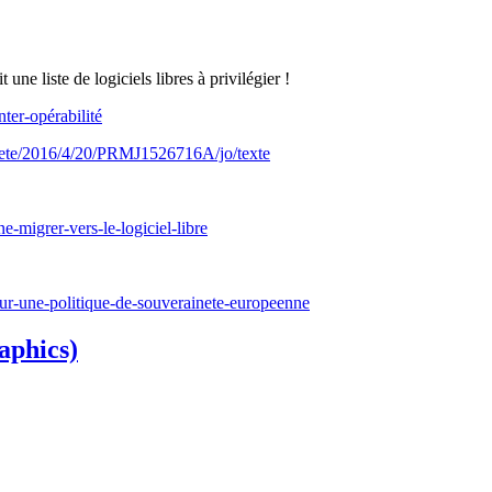
t une liste de logiciels libres à privilégier !
nter-opérabilité
arrete/2016/4/20/PRMJ1526716A/jo/texte
-migrer-vers-le-logiciel-libre
pour-une-politique-de-souverainete-europeenne
aphics)