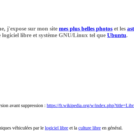
he, j'expose sur mon site
mes plus belles photos
et les
as
 logiciel libre et système GNU/Linux tel que
Ubuntu
.
ersion avant suppression :
https://fr.wikipedia.org/w/index.php?title=L
hiques véhiculées par le
logiciel libre
et la
culture libre
en général.