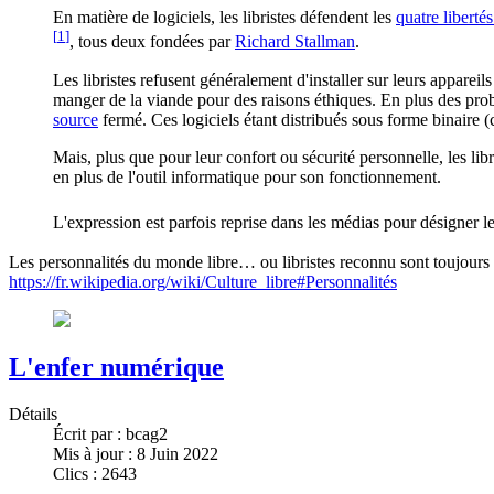
En matière de logiciels, les libristes défendent les
quatre liberté
[
1
]
, tous deux fondées par
Richard Stallman
.
Les libristes refusent généralement d'installer sur leurs apparei
manger de la viande pour des raisons éthiques. En plus des
pro
source
fermé. Ces logiciels étant distribués sous forme binaire 
Mais, plus que pour leur confort ou sécurité personnelle, les libr
en plus de l'outil informatique pour son fonctionnement.
L'expression est parfois reprise dans les médias pour désigner l
Les personnalités du monde libre… ou libristes reconnu sont toujours pré
https://fr.wikipedia.org/wiki/Culture_libre#Personnalités
L'enfer numérique
Détails
Écrit par :
bcag2
Mis à jour : 8 Juin 2022
Clics : 2643