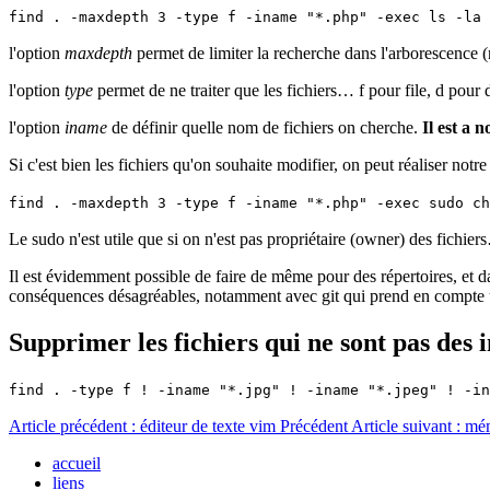
find . -maxdepth 3 -type f -iname "*.php" -exec ls -la 
l'option
maxdepth
permet de limiter la recherche dans l'arborescence
l'option
type
permet de ne traiter que les fichiers… f pour file, d pour 
l'option
iname
de définir quelle nom de fichiers on cherche.
Il est a n
Si c'est bien les fichiers qu'on souhaite modifier, on peut réaliser notr
find . -maxdepth 3 -type f -iname "*.php" -exec sudo ch
Le sudo n'est utile que si on n'est pas propriétaire (owner) des fich
Il est évidemment possible de faire de même pour des répertoires, et d
conséquences désagréables, notamment avec git qui prend en compte
Supprimer les fichiers qui ne sont pas des
find . -type f ! -iname "*.jpg" ! -iname "*.jpeg" ! -in
Article précédent : éditeur de texte vim
Précédent
Article suivant : 
accueil
liens