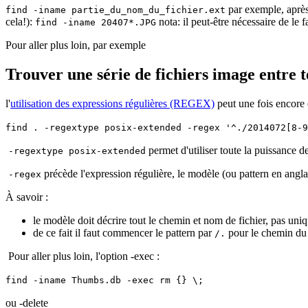
par exemple, après
find -iname partie_du_nom_du_fichier.ext
cela!):
nota: il peut-être nécessaire de le 
find -iname 20407*.JPG
Pour aller plus loin, par exemple
Trouver une série de fichiers image entre t
l'
utilisation des expressions régulières (REGEX)
peut une fois encore 
find . -regextype posix-extended -regex '^./2014072[8-9
permet d'utiliser toute la puissance
-regextype posix-extended
précède l'expression régulière, le modèle (ou pattern en angla
-regex
À savoir :
le modèle doit décrire tout le chemin et nom de fichier, pas uni
de ce fait il faut commencer le pattern par
pour le chemin du 
/.
Pour aller plus loin, l'option -exec :
find -iname Thumbs.db -exec rm {} \;
ou -delete