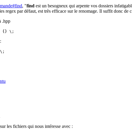
mmande#find
, "
find
est un besogneux qui arpente vos dossiers infatigabl
les regex par défaut, est très efficace sur le renomage. Il suffit donc de
à .hpp
 {} \;
:
\;
ntu
.
ur les fichiers qui nous intéresse avec :