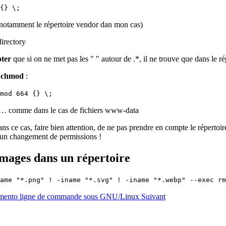
{} \;
 (notamment le répertoire vendor dan mon cas)
directory
oter
que si on ne met pas les " " autour de .*, il ne trouve que dans le ré
e
chmod
:
mod 664 {} \;
iers… comme dans le cas de fichiers www-data
ans ce cas,
faire bien attention, de ne pas prendre en compte le répertoi
 un changement de permissions !
 images dans un répertoire
ame "*.png" ! -iname "*.svg" ! -iname "*.webp" --exec rm
mémento ligne de commande sous GNU/Linux
Suivant