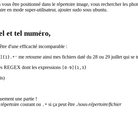
 vous être positionné dans le répertoire image, vous rechercher les pho
faire en mode super-utilisateur, ajouter sudo sous ubuntu.
el et tel numéro,
être d'une efficacité incomparable :
me retourne ainsi mes fichiers daté du 28 ou 29 juillet qui se t
]{1}.*'
 des REGEX dont les expressions
[0-9]{1,3}
is)
quement une partie !
répertoire courant ou
si ça peut être
./sous-répertoire/fichier
.*