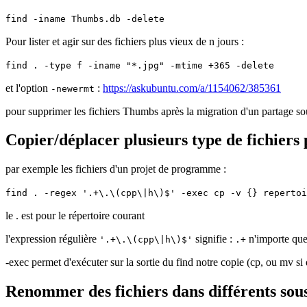
find -iname Thumbs.db -delete
Pour lister et agir sur des fichiers plus vieux de n jours :
find . -type f -iname "*.jpg" -mtime +365 -delete
et l'option
:
https://askubuntu.com/a/1154062/385361
-newermt
pour supprimer les fichiers Thumbs après la migration d'un partage 
Copier/déplacer plusieurs type de fichiers 
par exemple les fichiers d'un projet de programme :
find . -regex '.+\.\(cpp\|h\)$' -exec cp -v {} repertoi
le . est pour le répertoire courant
l'expression régulière
signifie :
n'importe quel
'.+\.\(cpp\|h\)$'
.+
-exec permet d'exécuter sur la sortie du find notre copie (cp, ou mv si 
Renommer des fichiers dans différents sou