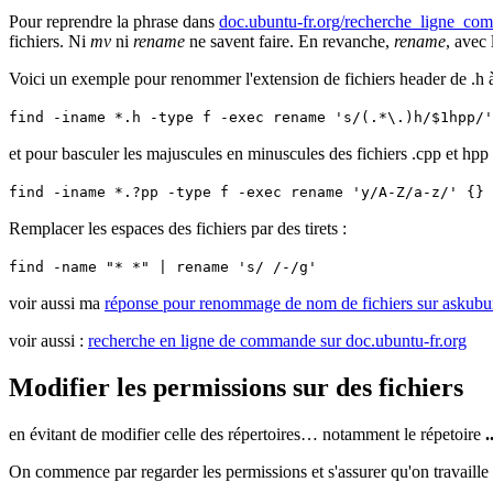
Pour reprendre la phrase dans
doc.ubuntu-fr.org/recherche_ligne_co
fichiers. Ni
mv
ni
rename
ne savent faire. En revanche,
rename
, avec 
Voici un exemple pour renommer l'extension de fichiers header de .h 
find -iname *.h -type f -exec rename 's/(.*\.)h/$1hpp/'
et pour basculer les majuscules en minuscules des fichiers .cpp et hpp 
find -iname *.?pp -type f -exec rename 'y/A-Z/a-z/' {} 
Remplacer les espaces des fichiers par des tirets :
find -name "* *" | rename 's/ /-/g'
voir aussi ma
réponse pour renommage de nom de fichiers sur askubu
voir aussi :
recherche en ligne de commande sur doc.ubuntu-fr.org
Modifier les permissions sur des fichiers
en évitant de modifier celle des répertoires… notamment le répetoire
.
On commence par regarder les permissions et s'assurer qu'on travaille s