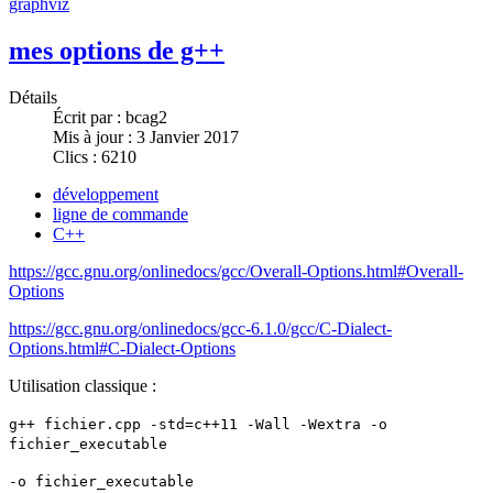
graphviz
mes options de g++
Détails
Écrit par :
bcag2
Mis à jour : 3 Janvier 2017
Clics : 6210
développement
ligne de commande
C++
https://gcc.gnu.org/onlinedocs/gcc/Overall-Options.html#Overall-
Options
https://gcc.gnu.org/onlinedocs/gcc-6.1.0/gcc/C-Dialect-
Options.html#C-Dialect-Options
Utilisation classique :
g++ fichier.cpp -std=c++11 -Wall -Wextra -o
fichier_executable
-o fichier_executable