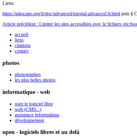
Liens:
https://inkscape.org/fr/doc/advanced/tutorial-advanced.fr.html
puis § C
Article précédent : Limiter les sites accessibles avec le fichiers /etc/ho
accueil
liens
citations
contact
photos
photographes
les plus belles photos
informatique - web
osez le logiciel libre
web (CMS...)
assistance informatique
développement
open - logiciels libres et au delà