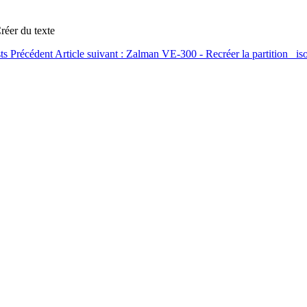
réer du texte
sts
Précédent
Article suivant : Zalman VE-300 - Recréer la partition _is