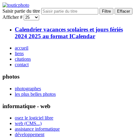
Saisir partie du titre
Filtre
Effacer
Afficher #
Calendrier vacances scolaires et jours fériés
2024 2025 au format ICalendar
accueil
liens
citations
contact
photos
photographes
les plus belles photos
informatique - web
osez le logiciel libre
web (CMS...)
assistance informatique
développement