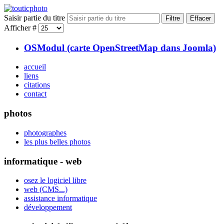
Saisir partie du titre
Filtre
Effacer
Afficher #
OSModul (carte OpenStreetMap dans Joomla)
accueil
liens
citations
contact
photos
photographes
les plus belles photos
informatique - web
osez le logiciel libre
web (CMS...)
assistance informatique
développement