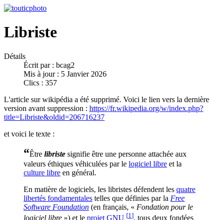
Libriste
Détails
Écrit par :
bcag2
Mis à jour : 5 Janvier 2026
Clics : 357
L'article sur wikipédia a été supprimé. Voici le lien vers la dernière
version avant suppression :
https://fr.wikipedia.org/w/index.php?
title=Libriste&oldid=206716237
et voici le texte :
“
Être
libriste
signifie être une personne attachée aux
valeurs éthiques véhiculées par le
logiciel libre
et la
culture libre
en général.
En matière de logiciels, les libristes défendent les
quatre
libertés fondamentales
telles que définies par la
Free
Software Foundation
(en français, «
Fondation pour le
[
1
]
logiciel libre
») et le
projet GNU
, tous deux fondées