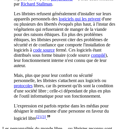
par
Richard Stallman
.
Les libristes refusent généralement d'installer sur leurs
appareils personnels des
logiciels qui les privent
d'une
ou plusieurs des libertés évoqués plus haut,
à l'instar des
végétariens
qui refuseraient de manger de la viande
pour des raisons éthiques. En plus des
problèmes
éthiques
, les libristes peuvent citer des
problèmes de
sécurité et de confiance
que comporte l'installation de
logiciels à
code source
fermé. Ces logiciels étant
distribués sous forme binaire (code source
compilé
),
leur fonctionnement interne n'est connu que de leur
auteur.
Mais, plus que pour leur confort ou sécurité
personnelle, les libristes s'attachent aux logiciels ou
protocoles
libres, car ils pensent qu'ils sont la condition
d'une société libre ; celle-ci dépendant de plus en plus
de l'outil informatique pour son fonctionnement.
L'expression est parfois reprise dans les médias pour
désigner le militantisme d'une personne en faveur du
”
[
2
]
,
[
3
]
logiciel libre
.
Les personnalités du monde libre… ou libristes reconnu sont