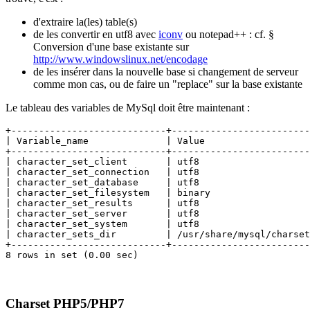
d'extraire la(les) table(s)
de les convertir en utf8 avec
iconv
ou notepad++ : cf. §
Conversion d'une base existante sur
http://www.windowslinux.net/encodage
de les insérer dans la nouvelle base si changement de serveur
comme mon cas, ou de faire un "replace" sur la base existante
Le tableau des variables de MySql doit être maintenant :
+----------------------------+-------------------------
| Variable_name              | Value                   
+----------------------------+-------------------------
| character_set_client       | utf8                    
| character_set_connection   | utf8                    
| character_set_database     | utf8                    
| character_set_filesystem   | binary                  
| character_set_results      | utf8                    
| character_set_server       | utf8                    
| character_set_system       | utf8                    
| character_sets_dir         | /usr/share/mysql/charset
+----------------------------+-------------------------
8 rows in set (0.00 sec)
Charset PHP5/PHP7