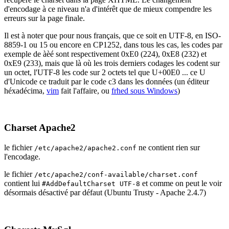
d'encodage à ce niveau n'a d'intérêt que de mieux compendre les
erreurs sur la page finale.
Il est à noter que pour nous français, que ce soit en UTF-8, en ISO-
8859-1 ou 15 ou encore en CP1252, dans tous les cas, les codes par
exemple de àèé sont respectivement 0xE0 (224), 0xE8 (232) et
0xE9 (233), mais que là où les trois derniers codages les codent sur
un octet, l'UTF-8 les code sur 2 octets tel que U+00E0 ... ce U
d'Unicode ce traduit par le code c3 dans les données (un éditeur
héxadécima,
vim
fait l'affaire, ou
frhed sous Windows
)
Charset Apache2
le fichier
ne contient rien sur
/etc/apache2/apache2.conf
l'encodage.
le fichier
/etc/apache2/conf-available/charset.conf
contient lui
et comme on peut le voir
#AddDefaultCharset UTF-8
désormais désactivé par défaut (Ubuntu Trusty - Apache 2.4.7)