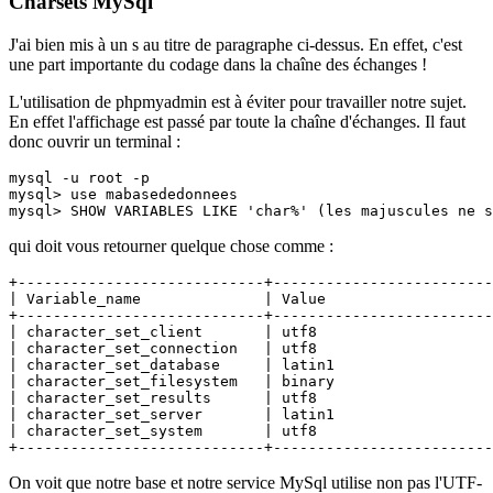
Charsets MySql
J'ai bien mis à un s au titre de paragraphe ci-dessus. En effet, c'est
une part importante du codage dans la chaîne des échanges !
L'utilisation de phpmyadmin est à éviter pour travailler notre sujet.
En effet l'affichage est passé par toute la chaîne d'échanges. Il faut
donc ouvrir un terminal :
mysql -u root -p

mysql> use mabasededonnees

mysql> SHOW VARIABLES LIKE 'char%' (les majuscules ne s
qui doit vous retourner quelque chose comme :
+----------------------------+-------------------------
| Variable_name              | Value                   
+----------------------------+-------------------------
| character_set_client       | utf8                    
| character_set_connection   | utf8                    
| character_set_database     | latin1                  
| character_set_filesystem   | binary                  
| character_set_results      | utf8                    
| character_set_server       | latin1                  
| character_set_system       | utf8                    
+----------------------------+-------------------------
On voit que notre base et notre service MySql utilise non pas l'UTF-