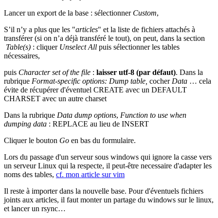
Lancer un export de la base : sélectionner
Custom
,
S’il n’y a plus que les "
articles
" et la liste de fichiers attachés à
transférer (si on n’a déjà transféré le tout), on peut, dans la section
Table(s)
: cliquer
Unselect All
puis sélectionner les tables
nécessaires,
puis
Character set of the file
:
laisser utf-8 (par défaut)
. Dans la
rubrique
Format-specific options:
Dump table,
cocher
Data
… cela
évite de récupérer d'éventuel CREATE avec un DEFAULT
CHARSET avec un autre charset
Dans la rubrique
Data dump options
,
Function to use when
dumping data
: REPLACE au lieu de INSERT
Cliquer le bouton
Go
en bas du formulaire.
Lors du passage d'un serveur sous windows qui ignore la casse vers
un serveur Linux qui la respecte, il peut-être necessaire d'adapter les
noms des tables,
cf. mon article sur vim
Il reste à importer dans la nouvelle base. Pour d'éventuels fichiers
joints aux articles, il faut monter un partage du windows sur le linux,
et lancer un rsync…