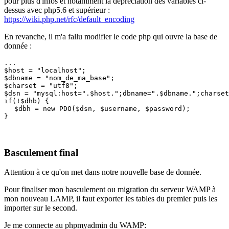
pour plus d'infos et notamment la dépréciation des variables ci-
dessus avec php5.6 et supérieur :
https://wiki.php.net/rfc/default_encoding
En revanche, il m'a fallu modifier le code php qui ouvre la base de
donnée :
...
$host = "localhost";
$dbname = "nom_de_ma_base";

$charset = "utf8";
$dsn = "mysql:host=".$host.";dbname=".$dbname.";charset
if(!$dhb) {
$dbh = new PDO($dsn, $username, $password);
}
Basculement final
Attention à ce qu'on met dans notre nouvelle base de donnée.
Pour finaliser mon basculement ou migration du serveur WAMP à
mon nouveau LAMP, il faut exporter les tables du premier puis les
importer sur le second.
Je me connecte au phpmyadmin du WAMP: