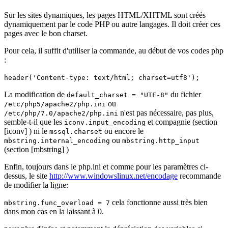
Sur les sites dynamiques, les pages HTML/XHTML sont créés
dynamiquement par le code PHP ou autre langages. Il doit créer ces
pages avec le bon charset.
Pour cela, il suffit d'utiliser la commande, au début de vos codes php
:
header('Content-type: text/html; charset=utf8');
La modification de
du fichier
default_charset = "UTF-8"
ou
/etc/php5/apache2/php.ini
n'est pas nécessaire, pas plus,
/etc/php/7.0/apache2/php.ini
semble-t-il que les
et compagnie (section
iconv.input_encoding
[iconv] ) ni le
ou encore le
mssql.charset
ou
mbstring.internal_encoding
mbstring.http_input
(section [mbstring] )
Enfin, toujours dans le php.ini et comme pour les paramètres ci-
dessus, le site
http://www.windowslinux.net/encodage
recommande
de modifier la ligne:
cela fonctionne aussi très bien
mbstring.func_overload = 7
dans mon cas en la laissant à 0.