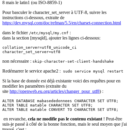
8 mais le latin1 (ou ISO-8859-1)
Pour basculer le character_set_server à UTF-8, suivre les
instructions ci-dessous, extraite de
https://dev.mysql.com/doc/refman/5.5/en/charset-connection.html
dans le fichier
:
/etc/mysql/my.cnf
dans la section [mysqld], ajouter les lignes ci-dessous:
collation_server=utf8_unicode_ci
character_set_server=utf8
non nécessaire :
skip-character-set-client-handshake
Redémarrer le service apache2 :
sudo service mysql restart
Si la base de donnée est déjà existante voici des requêtes pour en
modifier les paramètres (extraite du
site
http://openweb.eu.org/articles/changer_pour_utf8
) :
ALTER DATABASE mabasededonnees CHARACTER SET UTF8;
ALTER TABLE matable CHARACTER SET UTF8;
ALTER TABLE matable CONVERT TO CHARACTER SET UTF8;
en revanche,
cela ne modifie pas le contenu existant
! Peut-être
suis-je passé à côté de la bonne fonction, mais le seul moyen que j'ai
trouvé, c'est :