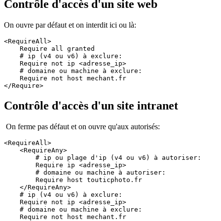
Contrôle d'accès d'un site web
On ouvre par défaut et on interdit ici ou là:
<RequireAll>

    Require all granted

    # ip (v4 ou v6) à exclure:

    Require not ip <adresse_ip>

    # domaine ou machine à exclure:

    Require not host mechant.fr

</Require>
Contrôle d'accès d'un site intranet
On ferme pas défaut et on ouvre qu'aux autorisés:
<RequireAll>
    <RequireAny>

        # ip ou plage d'ip (v4 ou v6) à autoriser:

        Require ip <adresse_ip>

        # domaine ou machine à autoriser:

        Require host touticphoto.fr
    </RequireAny>
    # ip (v4 ou v6) à exclure:     
    Require not ip <adresse_ip>     
    # domaine ou machine à exclure:     
    Require not host mechant.fr
