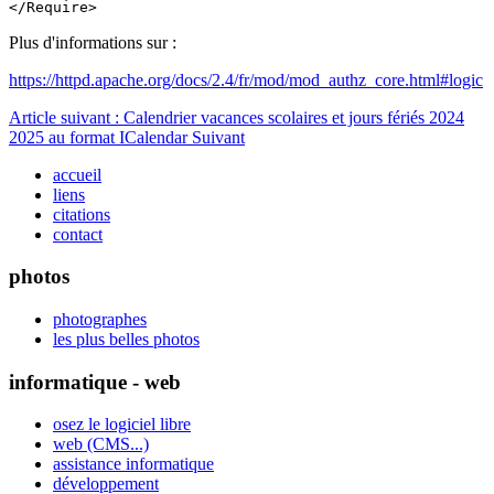
</Require>
Plus d'informations sur :
https://httpd.apache.org/docs/2.4/fr/mod/mod_authz_core.html#logic
Article suivant : Calendrier vacances scolaires et jours fériés 2024
2025 au format ICalendar
Suivant
accueil
liens
citations
contact
photos
photographes
les plus belles photos
informatique - web
osez le logiciel libre
web (CMS...)
assistance informatique
développement