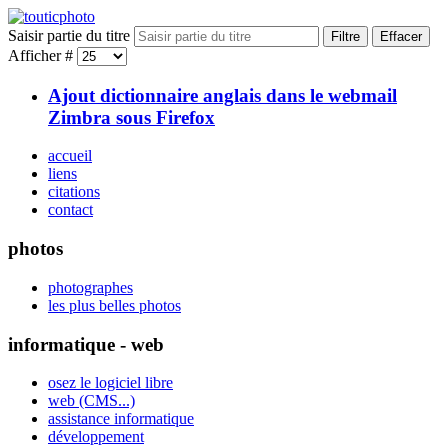
Saisir partie du titre
Filtre
Effacer
Afficher #
Ajout dictionnaire anglais dans le webmail
Zimbra sous Firefox
accueil
liens
citations
contact
photos
photographes
les plus belles photos
informatique - web
osez le logiciel libre
web (CMS...)
assistance informatique
développement